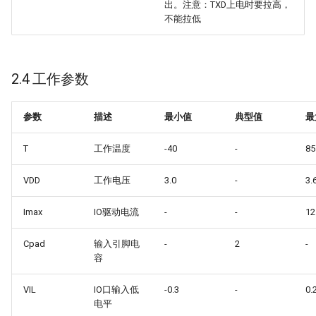
出。注意：TXD上电时要拉高，
不能拉低
2.4 工作参数
参数
描述
最小值
典型值
最
T
工作温度
-40
-
85
VDD
工作电压
3.0
-
3.
Imax
IO驱动电流
-
-
12
Cpad
输入引脚电
-
2
-
容
VIL
IO口输入低
-0.3
-
0.
电平