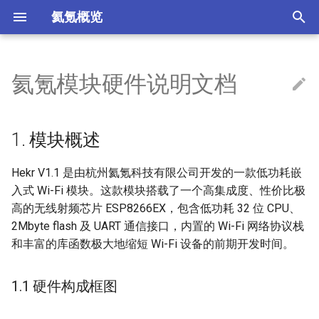
氦氪概览
T
y
氦氪模块硬件说明文档
角色认证说明
流程概述
接口说明
Android 开发文档v1
1. 模块概述
串口透传协议
厂测平台
智慧消防
推送接入指南
维消宝在线帮助文档
p
e
产品设计平台说明
对接文档
登录注册
Android 开发文档v2
设备云端通信协议
1.1 硬件构成框图
告警推送说明
1. 模块概述
t
产品运营平台说明
设备通信
IOS 开发文档
48透传协议
1.2应用领域
测试推送说明
Hekr V1.1 是由杭州氦氪科技有限公司开发的一款低功耗嵌
o
入式 Wi-Fi 模块。这款模块搭载了一个高集成度、性价比极
推送接入指南
APP通信
H5 开发文档
1.3 模块特点
s
高的无线射频芯片 ESP8266EX，包含低功耗 32 位 CPU、
2Mbyte flash 及 UART 通信接口，内置的 Wi-Fi 网络协议栈
t
设备接入指南
用户API
2.模块参数
和丰富的库函数极大地缩短 Wi-Fi 设备的前期开发时间。
a
公版APP使用手册
用户通知
2.1主要参数
r
1.1 硬件构成框图
t
产品查询
2.2 尺寸参数