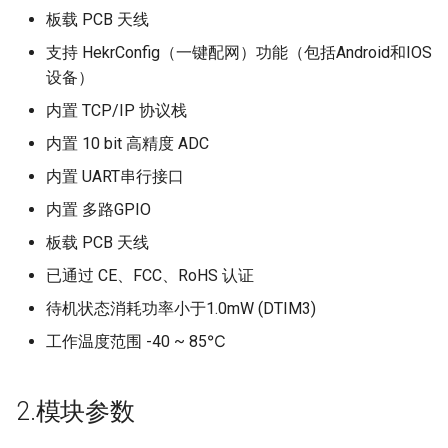
板载 PCB 天线
文件存储
4.2 电路设计注意事项
支持 HekrConfig（一键配网）功能（包括Android和IOS
数据存储统计
5. 仓储指南
设备）
内置 TCP/IP 协议栈
第三方服务
5.1 存储条件
内置 10 bit 高精度 ADC
厂家共享存储
6. 附录
内置 UART串行接口
内置 多路GPIO
企业API
附1 模块资料下载
板载 PCB 天线
推送消息
附2 模块实物图片
已通过 CE、FCC、RoHS 认证
待机状态消耗功率小于1.0mW (DTIM3)
错误码表
附3 模块 FCC 认证证书
工作温度范围 -40 ~ 85℃
FAQ
2.模块参数