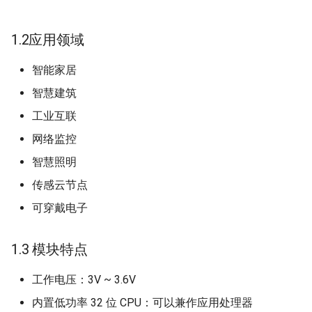
s
设备授权
2.3 引脚定义
e
1.2应用领域
设备管理
2.4 工作参数
a
智能家居
r
第三方设备
3. Wi-Fi 特性
智慧建筑
c
工业互联
红外
3.1 基本射频特性
h
网络监控
设备目录
3.2 Wi-Fi输出功率
i
智慧照明
传感云节点
n
设备分组
3.3 Wi-Fi接收灵敏度
可穿戴电子
g
联动
3.4 Wi-Fi状态指示
1.3 模块特点
场景
4. 外围电路设计推荐
工作电压：3V ~ 3.6V
定时预约
4.1 应用说明
内置低功率 32 位 CPU：可以兼作应用处理器