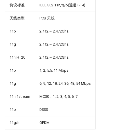
协议标准
IEEE 802.11n/g/b(通道1-14)
天线类型
PCB 天线
11b
2.412 ~ 2.472Ghz
11g
2.412 ~ 2.472Ghz
11n HT20
2.412 ~ 2.472Ghz
11b
1, 2, 5.5, 11 Mbps
11g
6, 9, 12, 18, 24, 36, 48, 54 Mbps
11n 1stream
MCS0，1, 2, 3, 4, 5, 6, 7
11b
DSSS
11g/n
OFDM